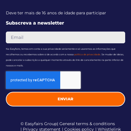
Deve ter mais de 16 anos de idade para participar
Subscreva a newsletter
Na Easyfairs, temos em conta a sua privacidade seriamente e só usaremos as informações que
recolhemos ou recebemos sobre si de acordo com a nossa
política de privacidade
. Se mudar de ideias,
pode cancelar a subscrição a qualquer momento através do link de cancelamento na parte inferior de
nossos e-mails.
ENVIAR
© Easyfairs Group
| General terms & conditions
| Privacy statement
| Cookies policy
| Whistlelink