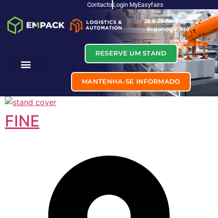
Contacto
Login MyEasyfairs
28 & 29 Abril 2027
Exponor, Porto
RESERVE UM STAND
MANTENHA-SE INFORMADO
FINE