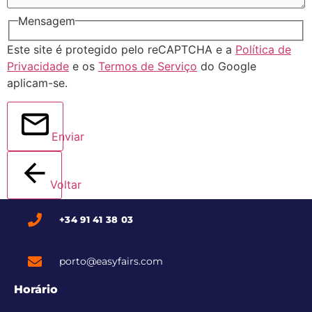
Mensagem
Este site é protegido pelo reCAPTCHA e a
Política de
Privacidade
e os
Termos de Serviço
do Google
aplicam-se.
Enviar
Voltar
+34 91 41 38 03
porto@easyfairs.com
Horário