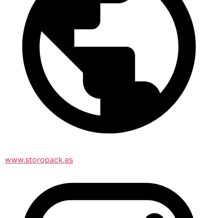
www.storopack.es