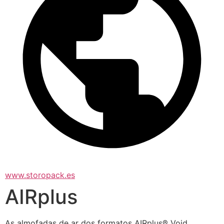
www.storopack.es
AIRplus
As almofadas de ar dos formatos AIRplus® Void, 