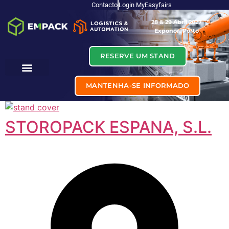
Contacto
Login MyEasyfairs
28 & 29 Abril 2027
Exponor, Porto
RESERVE UM STAND
MANTENHA-SE INFORMADO
STOROPACK ESPANA, S.L.