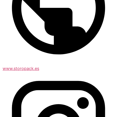
www.storopack.es