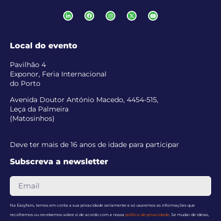
Local do evento
Pavilhão 4
Exponor, Feria Internacional
do Porto
Avenida Doutor António Macedo, 4454-515,
Leça da Palmeira
(Matosinhos)
Deve ter mais de 16 anos de idade para participar
Subscreva a newsletter
Na Easyfairs, temos em conta a sua privacidade seriamente e só usaremos as informações que
recolhemos ou recebemos sobre si de acordo com a nossa
política de privacidade
. Se mudar de ideias,