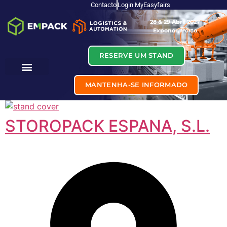
Contacto
Login MyEasyfairs
28 & 29 Abril 2027
Exponor, Porto
RESERVE UM STAND
MANTENHA-SE INFORMADO
STOROPACK ESPANA, S.L.