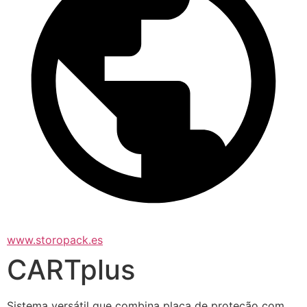
www.storopack.es
CARTplus
Sistema versátil que combina placa de proteção com 