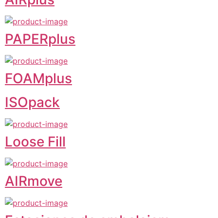
PAPERplus
FOAMplus
ISOpack
Loose Fill
AIRmove