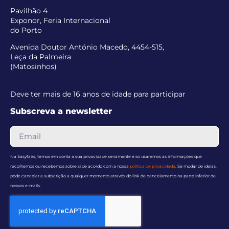
Pavilhão 4
Exponor, Feria Internacional
do Porto
Avenida Doutor António Macedo, 4454-515,
Leça da Palmeira
(Matosinhos)
Deve ter mais de 16 anos de idade para participar
Subscreva a newsletter
Na Easyfairs, temos em conta a sua privacidade seriamente e só usaremos as informações que
recolhemos ou recebemos sobre si de acordo com a nossa
política de privacidade
. Se mudar de ideias,
pode cancelar a subscrição a qualquer momento através do link de cancelamento na parte inferior de
nossos e-mails.