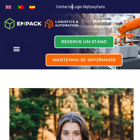
Contacto
Login MyEasyfairs
28 & 29 Abril 2027
Exponor, Porto
RESERVE UM STAND
MANTENHA-SE INFORMADO