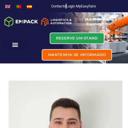
Contacto
Login MyEasyfairs
28 & 29 Abril 2027
Exponor, Porto
RESERVE UM STAND
MANTENHA-SE INFORMADO