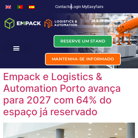
Contacto
Login MyEasyfairs
28 & 29 Abril 2027
Exponor, Porto
RESERVE UM STAND
MANTENHA-SE INFORMADO
Empack e Logistics &
Automation Porto avança
para 2027 com 64% do
espaço já reservado