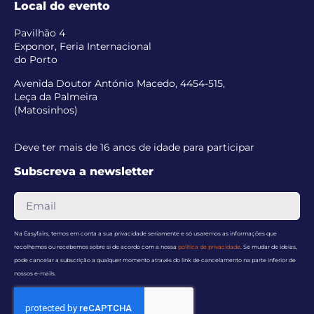
Local do evento
Pavilhão 4
Exponor, Feria Internacional
do Porto
Avenida Doutor António Macedo, 4454-515,
Leça da Palmeira
(Matosinhos)
Deve ter mais de 16 anos de idade para participar
Subscreva a newsletter
Na Easyfairs, temos em conta a sua privacidade seriamente e só usaremos as informações que
recolhemos ou recebemos sobre si de acordo com a nossa
política de privacidade
. Se mudar de ideias,
pode cancelar a subscrição a qualquer momento através do link de cancelamento na parte inferior de
nossos e-mails.