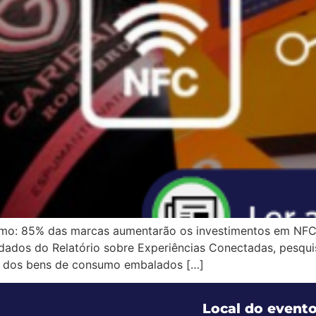
sumo: 85% das marcas aumentarão os investimentos em NF
 dados do Relatório sobre Experiências Conectadas, pesqu
 e dos bens de consumo embalados […]
Local do event