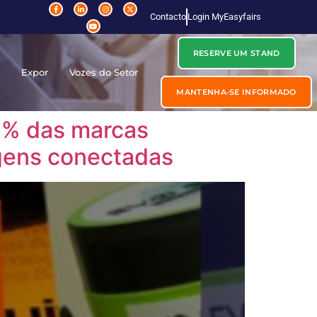
Contacto
Login MyEasyfairs
RESERVE UM STAND
r
Expor
Vozes do Setor
MANTENHA-SE INFORMADO
5% das marcas
gens conectadas