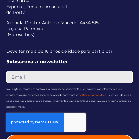
Pavilhão 4
Exponor, Feria Internacional
do Porto
Avenida Doutor António Macedo, 4454-515,
Leça da Palmeira
(Matosinhos)
Deve ter mais de 16 anos de idade para participar
Subscreva a newsletter
Na Easyfairs, temos em conta a sua privacidade seriamente e só usaremos as informações que
recolhemos ou recebemos sobre si de acordo com a nossa
política de privacidade
. Se mudar de ideias,
pode cancelar a subscrição a qualquer momento através do link de cancelamento na parte inferior de
nossos e-mails.