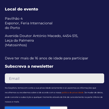
Local do evento
Pavilhão 4
Exponor, Feria Internacional
do Porto
Avenida Doutor António Macedo, 4454-515,
Leça da Palmeira
(Matosinhos)
Deve ter mais de 16 anos de idade para participar
Subscreva a newsletter
Na Easyfairs, temos em conta a sua privacidade seriamente e só usaremos as informações que
recolhemos ou recebemos sobre si de acordo com a nossa
política de privacidade
. Se mudar de ideias,
pode cancelar a subscrição a qualquer momento através do link de cancelamento na parte inferior de
nossos e-mails.