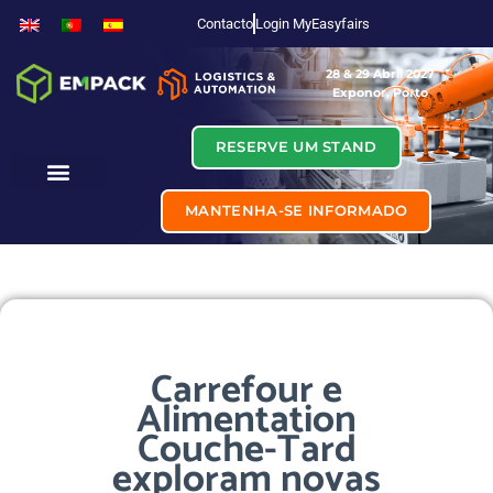
Contacto
Login MyEasyfairs
28 & 29 Abril 2027
Exponor, Porto
RESERVE UM STAND
MANTENHA-SE INFORMADO
Carrefour e
Alimentation
Couche-Tard
exploram novas