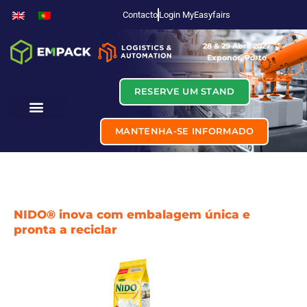
Contacto
Login MyEasyfairs
28 & 29 Abril 2027
Exponor, Porto
RESERVE UM STAND
MANTENHA-SE INFORMADO
NIDO® inova com embalagem única e
pronta a reciclar