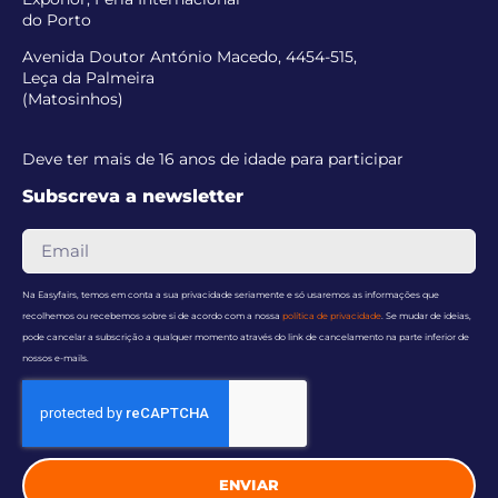
do Porto
Avenida Doutor António Macedo, 4454-515,
Leça da Palmeira
(Matosinhos)
Deve ter mais de 16 anos de idade para participar
Subscreva a newsletter
Na Easyfairs, temos em conta a sua privacidade seriamente e só usaremos as informações que
recolhemos ou recebemos sobre si de acordo com a nossa
política de privacidade
. Se mudar de ideias,
pode cancelar a subscrição a qualquer momento através do link de cancelamento na parte inferior de
nossos e-mails.
ENVIAR