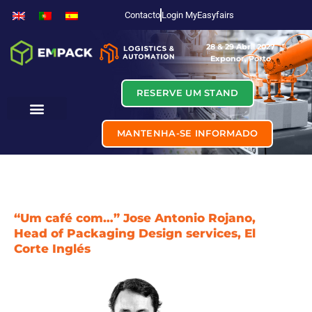
Contacto
Login MyEasyfairs
28 & 29 Abril 2027
Exponor, Porto
RESERVE UM STAND
MANTENHA-SE INFORMADO
“Um café com…” Jose Antonio Rojano,
Head of Packaging Design services, El
Corte Inglés