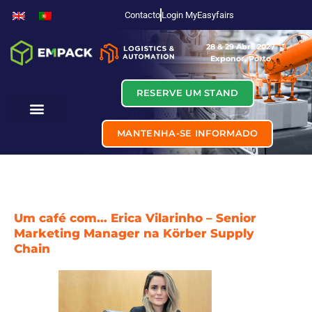
Contacto
Login MyEasyfairs
28 & 29 Abril 2027
Exponor, Porto
RESERVE UM STAND
MANTENHA-SE INFORMADO
Um café com… Erica Vilarinho – Senior
Marketing Manager na Körber Supply
Chain