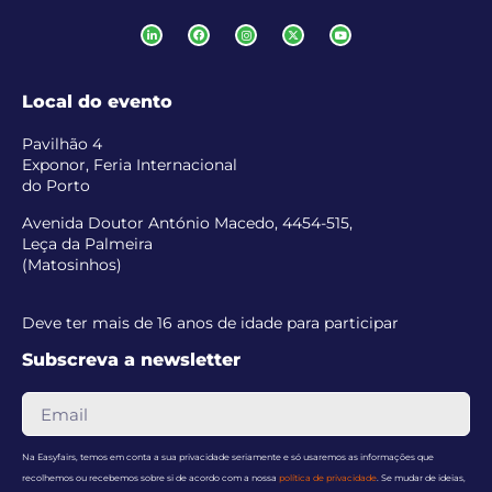
Local do evento
Pavilhão 4
Exponor, Feria Internacional
do Porto
Avenida Doutor António Macedo, 4454-515,
Leça da Palmeira
(Matosinhos)
Deve ter mais de 16 anos de idade para participar
Subscreva a newsletter
Na Easyfairs, temos em conta a sua privacidade seriamente e só usaremos as informações que
recolhemos ou recebemos sobre si de acordo com a nossa
política de privacidade
. Se mudar de ideias,